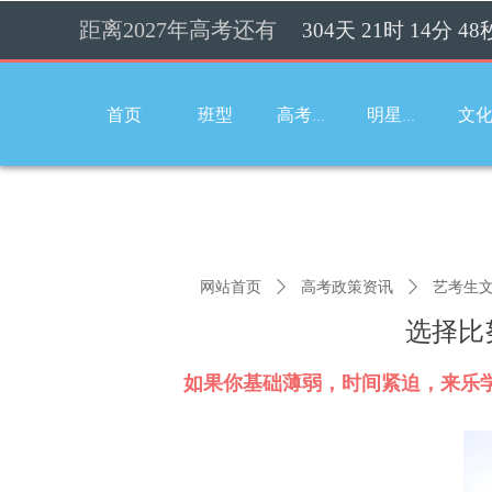
距离2027年高考还有
304
天
21
时
14
分
47
首页
班型
高考辉煌
明星学员
网站首页
ꄲ
高考政策资讯
ꄲ
艺考生
选择比
如果你基础薄弱，时间紧迫，来乐