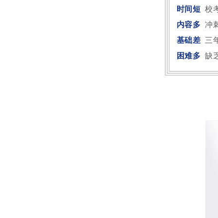
时间短
校
内容多
冲
基础差
三
困难多
缺